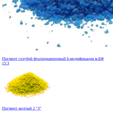
Пигмент голубой фталоцианиновый b-модификация м.БФ
15:3
Пигмент желтый 2 "З"