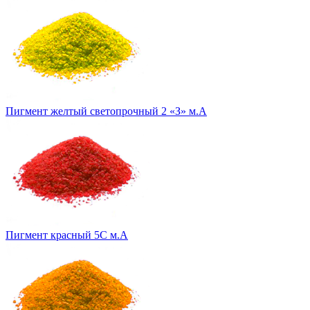
Пигмент желтый светопрочный 2 «З» м.А
Пигмент красный 5С м.А