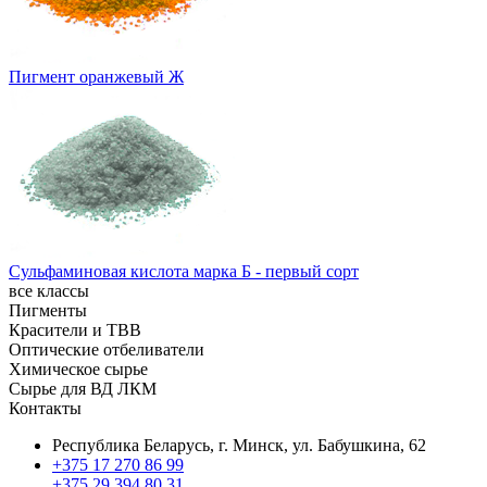
Пигмент оранжевый Ж
Сульфаминовая кислота марка Б - первый сорт
все классы
Пигменты
Красители и ТВВ
Органические пигменты
Оптические отбеливатели
Неорганические пигменты
Красители органические
Химическое сырье
Пигменты со спецэффектами
Текстильно-вспомогательные вещества
Оптические отбеливатели для текстильной
Сырье для ВД ЛКМ
Пигменты по области применения
промышленности
Химическое сырье
Контакты
Оптические отбеливатели для целлюлозно-бумажной
Акриловые дисперсии
промышленности
Республика Беларусь, г. Минск, ул. Бабушкина, 62
Оптические отбеливатели для синтетических моющих
+375 17 270 86 99
средств
+375 29 394 80 31